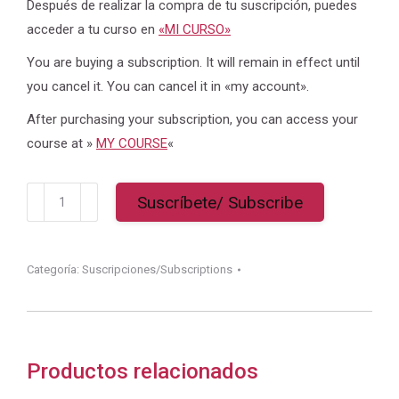
Después de realizar la compra de tu suscripción, puedes
acceder a tu curso en
«MI CURSO»
You are buying a subscription. It will remain in effect until
you cancel it. You can cancel it in «my account».
After purchasing your subscription, you can access your
course at »
MY COURSE
«
Suscripción
Suscríbete/ Subscribe
Nivel
Principiante/
Beginner
Categoría:
Suscripciones/Subscriptions
cantidad
Productos relacionados