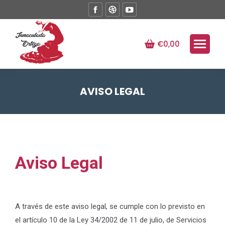
Facebook
Dribbble
YouTube
page
page
page
opens
opens
opens
€
0,00
in
in
in
new
new
new
window
window
window
AVISO LEGAL
Estás aquí:
Aviso Legal
A través de este aviso legal, se cumple con lo previsto en
el artículo 10 de la Ley 34/2002 de 11 de julio, de Servicios